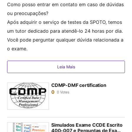
Como posso entrar em contato em caso de dúvidas
ou preocupações?
Após adquirir o serviço de testes da SPOTO, temos
um tutor dedicado para atendê-lo 24 horas por dia.
Você pode perguntar qualquer dúvida relacionada a
o exame.
Os testes práticos da Cisco são atualizados com fre
quência?
Leia Mais
Sim, os gerentes de produtos da SPOTO atualizarão
as perguntas do exame regularmente. Garantimos a
CDMP-DMF certification
0
0 Votes
entrega de perguntas de exame atualizadas e válida
s.
Posso obter ofertas especiais?
Você precisa se comunicar com as vendas para obt
Simulados Exame CCDE Escrito
er descontos. A SPOTO oferecerá descontos em pro
400-007 e Perguntas de Exame