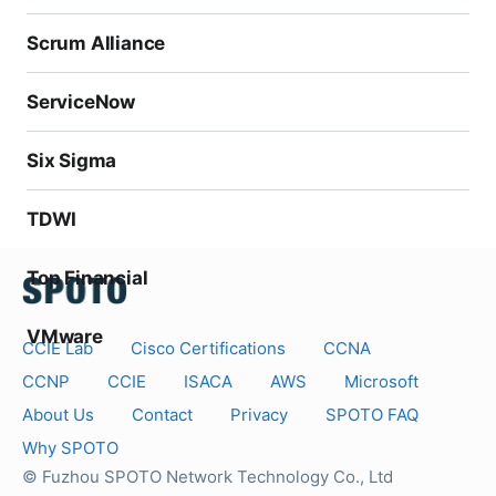
Scrum Alliance
ServiceNow
Six Sigma
TDWI
Top Financial
VMware
CCIE Lab
Cisco Certifications
CCNA
CCNP
CCIE
ISACA
AWS
Microsoft
About Us
Contact
Privacy
SPOTO FAQ
Why SPOTO
© Fuzhou SPOTO Network Technology Co., Ltd