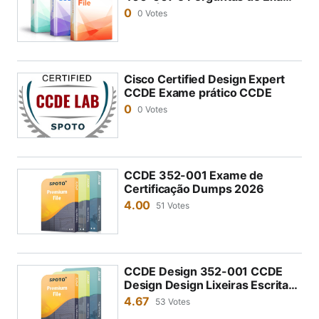
2026 | SPOTOclub
dutos em um momento específico. Se você adquirir
0
0 Votes
múltiplos exames, receberá um desconto.
Como pratico as perguntas dos simulados exame C
CDE?
Cisco Certified Design Expert
CCDE Exame prático CCDE
Após adquirir os simulados exame da SPOTO, as ve
0
0 Votes
ndas enviarão o endereço da prática online da SPOT
O, a conta de login e a senha para o seu e-mail. Voc
ê poderá fazer login pela primeira vez e participar d
CCDE 352-001 Exame de
o teste prático.
Certificação Dumps 2026
4.00
51 Votes
CCDE Design 352-001 CCDE
Design Design Lixeiras Escritas
2026
4.67
53 Votes