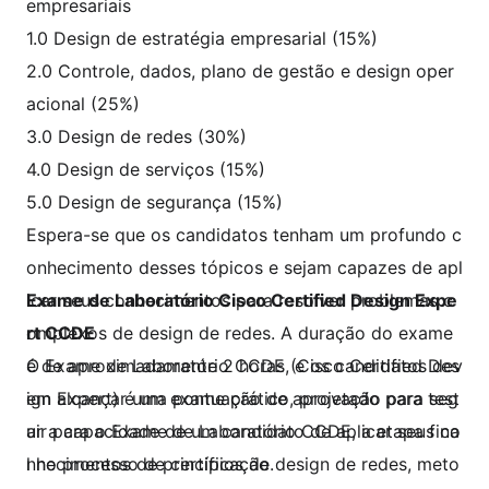
empresariais
1.0 Design de estratégia empresarial (15%)
2.0 Controle, dados, plano de gestão e design oper
acional (25%)
3.0 Design de redes (30%)
4.0 Design de serviços (15%)
5.0 Design de segurança (15%)
Espera-se que os candidatos tenham um profundo c
onhecimento desses tópicos e sejam capazes de apl
icar seus conhecimentos para resolver problemas c
Exame de Laboratório Cisco Certified Design Expe
omplexos de design de redes. A duração do exame
rt CCDE
é de aproximadamente 2 horas, e os candidatos dev
O Exame de Laboratório CCDE (Cisco Certified Des
em alcançar uma pontuação de aprovação para seg
ign Expert) é um exame prático, projetado para test
uir para o Exame de Laboratório CCDE, a etapa fina
ar a capacidade de um candidato de aplicar seus co
l no processo de certificação.
nhecimentos de princípios de design de redes, meto