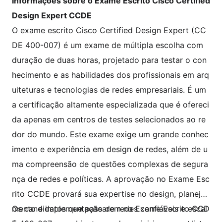
Informações sobre o Exame Escrito Cisco Certified
Design Expert CCDE
O exame escrito Cisco Certified Design Expert (CC
DE 400-007) é um exame de múltipla escolha com
duração de duas horas, projetado para testar o con
hecimento e as habilidades dos profissionais em arq
uiteturas e tecnologias de redes empresariais. É um
a certificação altamente especializada que é ofereci
da apenas em centros de testes selecionados ao re
dor do mundo. Este exame exige um grande conhec
imento e experiência em design de redes, além de u
ma compreensão de questões complexas de segura
nça de redes e políticas. A aprovação no Exame Esc
rito CCDE provará sua expertise no design, planeja
mento e implementação de redes confiáveis e escal
Os candidatos que passarem no Exame Escrito CCD