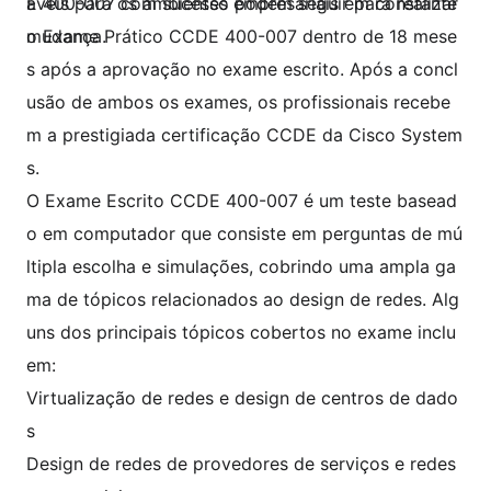
áveis para os ambientes empresariais em constante
E 400-007 com sucesso podem seguir para realizar
mudança.
o Exame Prático CCDE 400-007 dentro de 18 mese
s após a aprovação no exame escrito. Após a concl
usão de ambos os exames, os profissionais recebe
m a prestigiada certificação CCDE da Cisco System
s.
O Exame Escrito CCDE 400-007 é um teste basead
o em computador que consiste em perguntas de mú
ltipla escolha e simulações, cobrindo uma ampla ga
ma de tópicos relacionados ao design de redes. Alg
uns dos principais tópicos cobertos no exame inclu
em:
Virtualização de redes e design de centros de dado
s
Design de redes de provedores de serviços e redes