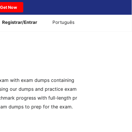
Get Now
Registrar/Entrar
Português
s exam with exam dumps containing
using our dumps and practice exam
chmark progress with full-length pr
exam dumps to prep for the exam.