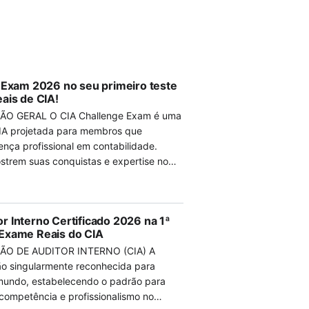
e Exam 2026 no seu primeiro teste
ais de CIA!
ÃO GERAL O CIA Challenge Exam é uma
IA projetada para membros que
ença profissional em contabilidade.
strem suas conquistas e expertise no
aumentando as oportunidades de
xame combina as Partes 1, 2 e 3 do CIA,
as certificações existentes do
r Interno Certificado 2026 na 1ª
 Exame Reais do CIA
ÃO DE AUDITOR INTERNO (CIA) A
ão singularmente reconhecida para
 mundo, estabelecendo o padrão para
 CHALLENGE EXAM
competência e profissionalismo no