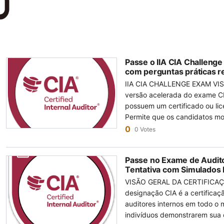
Passe o IIA CIA Challeng
com perguntas práticas re
IIA CIA CHALLENGE EXAM VIS
versão acelerada do exame C
possuem um certificado ou lic
Permite que os candidatos mo
campo da auditoria interna, 
0
0 Votes
crescimento profissional. O e
omitindo o conteúdo coberto n
Passe no Exame de Audito
candidato. Código do exame: CIA Challenge Exam Número de
Tentativa com Simulados
perguntas: 150 Duração do exame: 180 minutos Nota de aprovação:
VISÃO GERAL DA CERTIFICAÇ
600/750 Idiomas de entrega: Somente inglês Tipo de exame: Testes
designação CIA é a certificaç
online ou em centro de testes Versão do exame: Estrutura e padrões
auditores internos em todo o
internacionais de práticas profissionais IIA CIA
indivíduos demonstrarem sua 
FAQS Os candidatos ao CIA Challenge Exam devem ter conhecimento