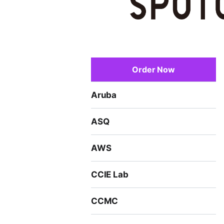
Order Now
Aruba
ASQ
AWS
CCIE Lab
CCMC