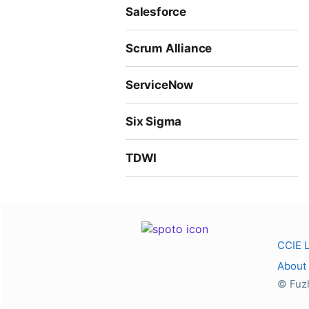
Salesforce
Scrum Alliance
ServiceNow
Six Sigma
TDWI
Top Financial
VMware
CCIE 
About
© Fuz