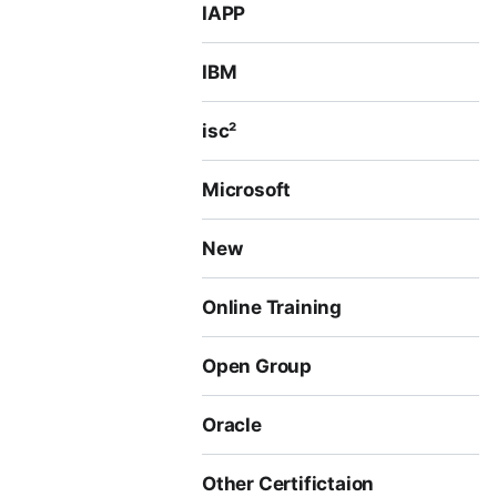
IAPP
IBM
isc²
Microsoft
New
Online Training
Open Group
Oracle
Other Certifictaion