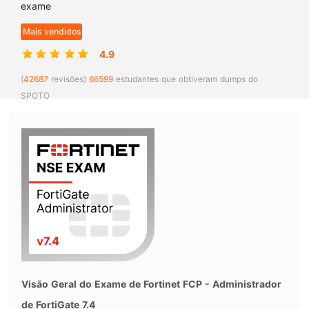
exame
Mais vendidos
4.9
(
42687
revisões)
66599
estudantes que obtiveram dumps do
SPOTO
Visão Geral do Exame de Fortinet FCP - Administrador
de FortiGate 7.4