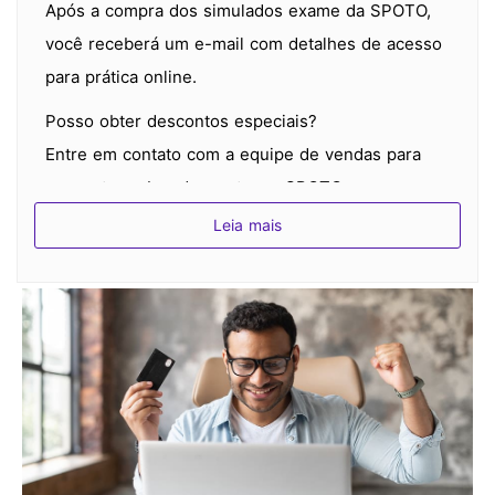
Após a compra dos simulados exame da SPOTO,
você receberá um e-mail com detalhes de acesso
para prática online.
Posso obter descontos especiais?
Entre em contato com a equipe de vendas para
perguntar sobre descontos; a SPOTO
frequentemente oferece promoções.
Leia mais
Como posso entrar em contato com dúvidas ou
preocupações?
Um tutor dedicado está disponível 24/7 para
qualquer pergunta relacionada ao exame após a
compra do serviço de teste da SPOTO.
Qual é a taxa de aprovação da SPOTO para os
simulados exame?