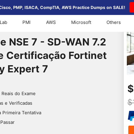
Cisco, PMP, ISACA, CompTIA, AWS Practice Dumps on SALE!
Lab
PMI
AWS
Microsoft
Others
e NSE 7 - SD-WAN 7.2 2026 - Exame de Certificação Forti
e NSE 7 - SD-WAN 7.2
 Certificação Fortinet
y Expert 7
$
 Reais do Exame
$
 e Verificadas
 Primeira Tentativa
 Passar