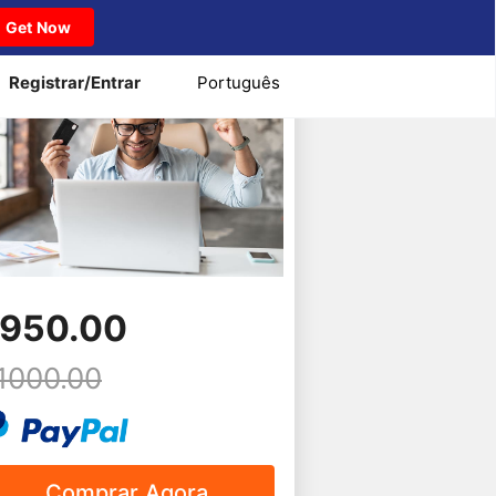
Get Now
Registrar/Entrar
Português
net Network Security Expert 7
950.00
1000.00
Comprar Agora