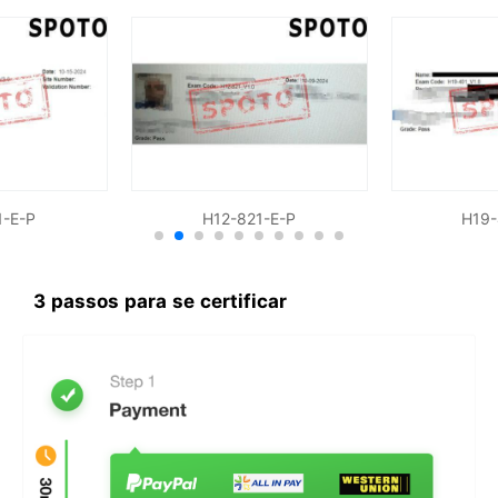
1-E-P
H12-821-E-P
H19-
3 passos para se certificar