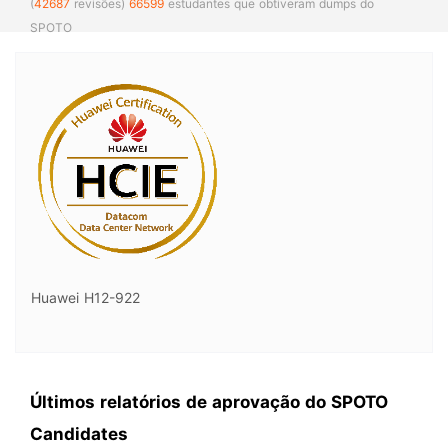
(
42687
revisões)
66599
estudantes que obtiveram dumps do
SPOTO
Huawei H12-922
Últimos relatórios de aprovação do SPOTO
Candidates