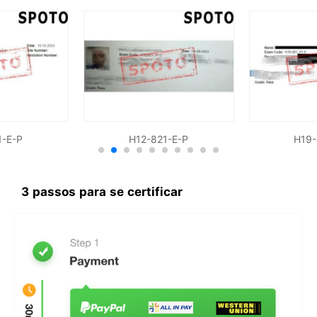
1-E-P
H12-821-E-P
H19-
3 passos para se certificar