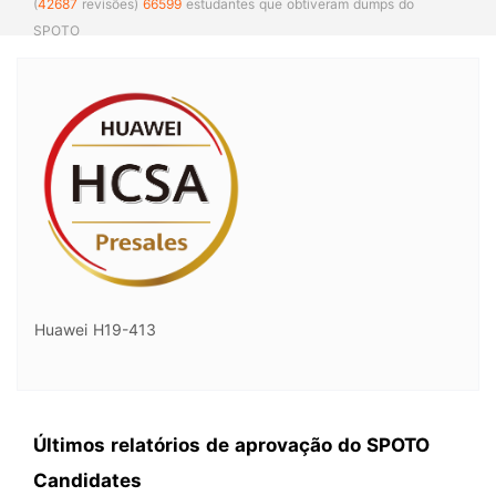
(
42687
revisões)
66599
estudantes que obtiveram dumps do
SPOTO
Huawei H19-413
Últimos relatórios de aprovação do SPOTO
Candidates