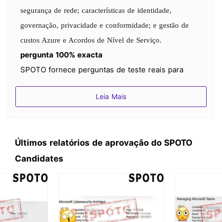
segurança de rede; características de identidade,
governação, privacidade e conformidade; e gestão de
custos Azure e Acordos de Nível de Serviço.
pergunta 100% exacta
SPOTO fornece perguntas de teste reais para
exames práticos_ perguntas de múltipla escolha,
Leia Mais
perguntas de arrastar e largar, perguntas de
simulação
Certificado por peritos em certificação
Últimos relatórios de aprovação do SPOTO
informática
Candidates
Todos os testes práticos têm respostas precisas e
são verificados por uma equipa de peritos de
certificação informática com mais de 18 anos de
experiência em TI.
O exame mais recente teste de despejo/prática