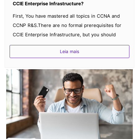
CCIE Enterprise Infrastructure?
First, You have mastered all topics in CCNA and
CCNP R&S.There are no formal prerequisites for
CCIE Enterprise Infrastructure, but you should
have a thorough understanding of the exam topics
Leia mais
before taking the exam.CCIE candidates are
recommended to have five to seven years of
experience with designing, deploying, operating
and optimizing enterprise networking technologies
and solutions prior to taking the exam.
Q
3.Com que frequência as perguntas são
actualizadas?
Tentamos sempre fornecer o conjunto de
perguntas mais recentes, as actualizações nas