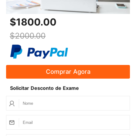
perguntas dependem das mudanças no conjunto
de perguntas reais dos diferentes fornecedores.
$1800.00
Assim que conhecemos a mudança no conjunto de
perguntas do exame de laboratório de empresas
$2000.00
da CCIE, tentamos o nosso melhor para actualizar
os produtos o mais rapidamente possível.
Q
4. Como se preparar para o exame?
Comprar Agora
Os tutores do SPOTO estabelecerão o horário de
estudo de acordo com a sua condição. Dar-lhe-
Solicitar Desconto de Exame
emos o melhor serviço e oferecer-lhe-emos
equipas profissionais para ajudar no seu estudo.
Q5. Como
para
passar o exame?
Passo 1:
Pass the qualifying examCCNP
ENCOR350-401