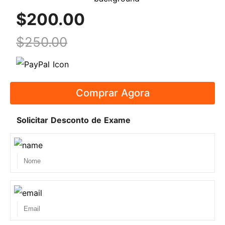
A SPOTO, fundada em 2003, concentra-se na
$200.00
formação em Certificação IT e visa ajudar todos os
$250.00
candidatos a preparar e passar no Cisco CCNA,
CCNP, CCIE Lab, CISSP, CISA, CISM, PMP, AWS e
outros exames IT na primeira tentativa. Ao longo
de 18 anos, o SPOTO ajudou dezenas de milhares
Comprar Agora
de candidatos a obterem as suas certificações de
TI. Com SPOTO, pode aumentar o seu salário e
Solicitar Desconto de Exame
avançar na sua carreira de TI.
18 Anos de Experiência de Formação TI
A SPOTO é o líder das agências de formação em
certificação informática com 18 anos de
experiência. Temos ajudado milhares de