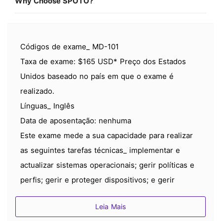
Why Choose SPOTO?
Códigos de exame_ MD-101
Taxa de exame: $165 USD* Preço dos Estados
Unidos baseado no país em que o exame é
realizado.
Línguas_ Inglês
Data de aposentação: nenhuma
Este exame mede a sua capacidade para realizar
as seguintes tarefas técnicas_ implementar e
actualizar sistemas operacionais; gerir políticas e
perfis; gerir e proteger dispositivos; e gerir
aplicações e dados. Se passou no Exame 70-698
Leia Mais
antes de expirar a 31 de Março de 2019, só